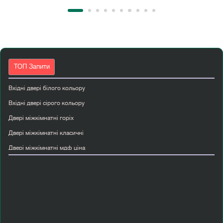
ТОП Запити
Вхідні двері білого кольору
Вхідні двері сірого кольору
Двері міжкімнатні горіх
Двері міжкімнатні класичні
Двері міжкімнатні мдф ціна
Двері міжкімнатні сучасні
Двері полуторні вхідні
Двері rodos
Дерев яні міжкімнатні двері з масиву
Купити перегородку