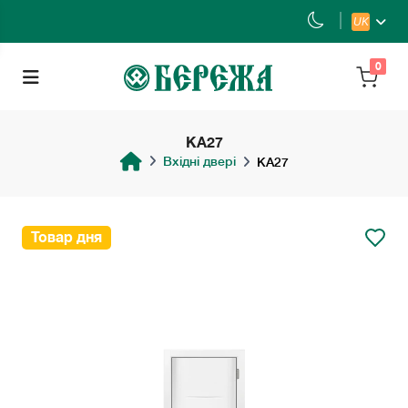
UK
0
KA27
Вхідні двері
KA27
Товар дня