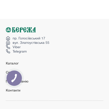
Купити скляні міжкімнатні двері
Міжкімнатні двері в стилі прованс
Міжкімнатні двері з мдф
Міжкімнатні двері лофт
Сучасні міжкімнатні двері
Ціна на міжкімнатні двері
пр. Голосіївський 17
вул. Златоустівська 55
Viber
Telegram
Каталог
Сервіс
Про компанію
Контакти