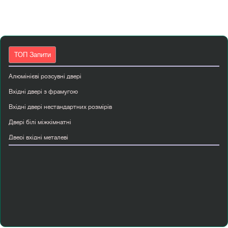
ТОП Запити
Алюмінієві розсувні двері
Вхідні двері з фрамугою
Вхідні двері нестандартних розмірів
Двері білі міжкімнатні
Двері вхідні металеві
Двері вхідні полуторні
Двері міжкімнатні ламіновані
Двері розсувні
Двері страж
Купити перегородку