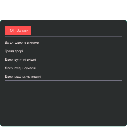
ТОП Запити
Вхідні двері з вікнами
Гранд двері
Двері вуличні вхідні
Двері вхідні сучасні
Двері мдф міжкімнатні
Двері міжкімнатні скляні
Двері папа карло
Купити двері міжкімнатні київ
Міжкімнатні двері в стилі лофт
Міжкімнатні двері в стилі прованс