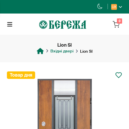
UK
0
Lion Sl
Вхідні двері
Lion Sl
Товар дня