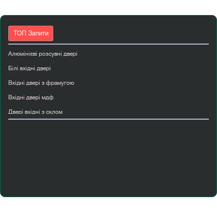
ТОП Запити
Алюмінієві розсувні двері
Білі вхідні двері
Вхідні двері з фрамугою
Вхідні двері мдф
Двері вхідні з склом
Двері вхідні сірі
Двері з масиву дуба
Двері міжкімнатні двостулкові
Двері міжкімнатні мдф
Двері прихованого монтажу київ
Двері korfad
Купити вхідні двері в будинок