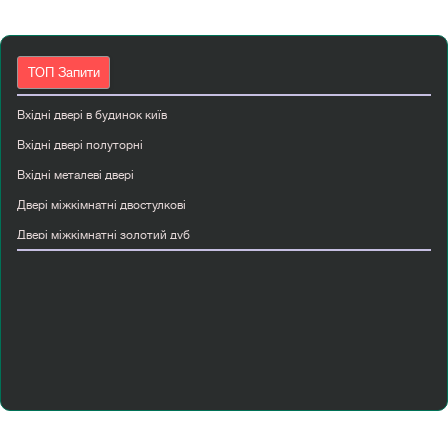
ТОП Запити
Вхідні двері в будинок київ
Вхідні двері полуторні
Вхідні металеві двері
Двері міжкімнатні двостулкові
Двері міжкімнатні золотий дуб
Двері міжкімнатні ламіновані
Двері скляні міжкімнатні
Двері korfad
Інтернет магазин міжкімнатні двері
Купити вхідні двері з склом
Купити вхідні двері київ
Купити двері страж