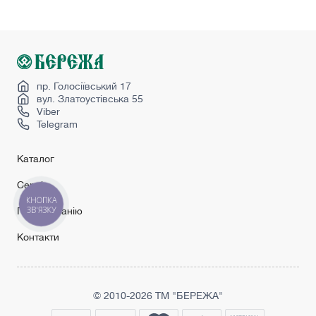
Міжкімнатні двері в класичному стилі
Міжкімнатні двері лофт
Перегородка в кімнаті
Woodhouse
пр. Голосіївський 17
вул. Златоустівська 55
Viber
Telegram
Каталог
Сервіс
КНОПКА
ЗВ'ЯЗКУ
Про компанію
Контакти
© 2010-2026 ТМ "БЕРЕЖА"