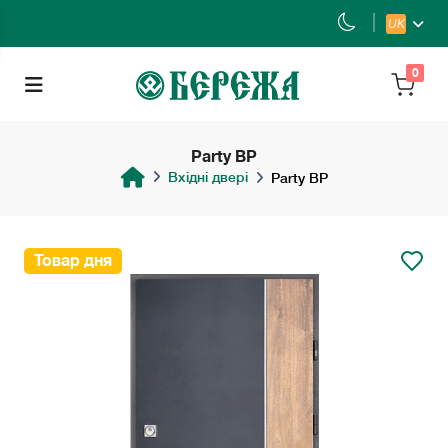
UK
0
Party BP
Вхідні двері
Party BP
Товар дня