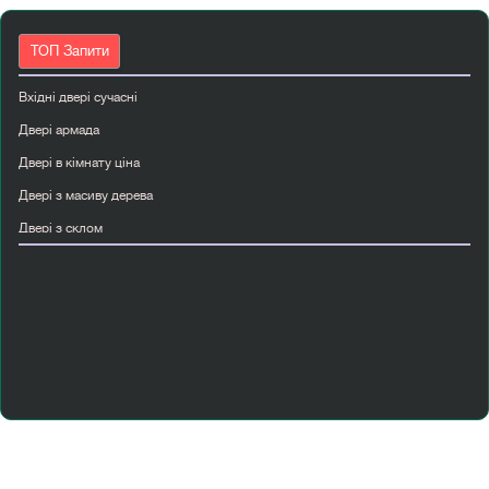
ТОП Запити
Вхідні двері сучасні
Двері армада
Двері в кімнату ціна
Двері з масиву дерева
Двері з склом
Двері міжкімнатні алюмінієві
Двері міжкімнатні лофт
Класичні міжкімнатні двері
Купити вхідні двері металеві
Купити двері вхідні
Купити міжкімнатні двері зі складу
Міжкімнатні двері з дзеркалом