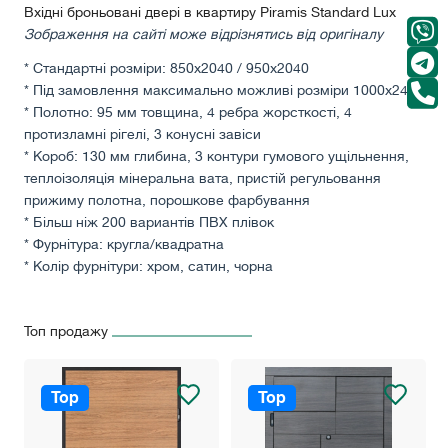
Вхідні броньовані двері в квартиру Piramis Standard Lux
Зображення на сайті може відрізнятись від оригіналу
* Стандартні розміри: 850х2040 / 950х2040
* Під замовлення максимально можливі розміри 1000х2400
* Полотно: 95 мм товщина, 4 ребра жорсткості, 4
протизламні рігелі, 3 конусні завіси
* Короб: 130 мм глибина, 3 контури гумового ущільнення,
теплоізоляція мінеральна вата, пристій регульовання
прижиму полотна, порошкове фарбування
* Більш ніж 200 вариантів ПВХ плівок
* Фурнітура: кругла/квадратна
* Колір фурнітури: хром, сатин, чорна
Топ продажу
Top
Top