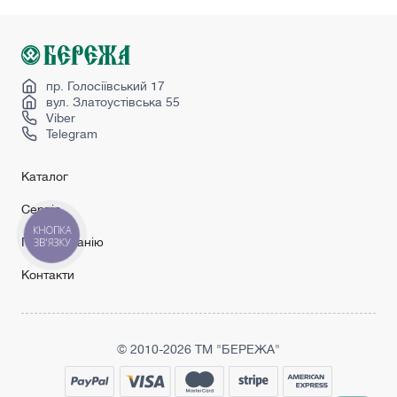
Міжкімнатні двері сучасні
Перегородка в кімнаті
Перегородка лофт
Скляні двері міжкімнатні
пр. Голосіївський 17
вул. Златоустівська 55
Viber
Telegram
Каталог
Сервіс
КНОПКА
Про компанію
ЗВ'ЯЗКУ
Контакти
© 2010-2026 ТМ "БЕРЕЖА"