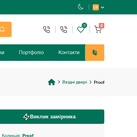
UK
0
0
ки
Портфоліо
Контакти
Вхідні двері
Proof
Виклик замірника
Колекція:
Proof