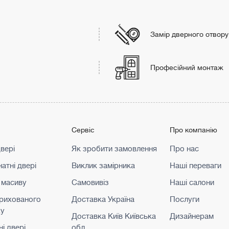
Замір дверного отвору
Професійний монтаж
г
Сервіс
Про компанію
двері
Як зробити замовлення
Про нас
атні двері
Виклик замірника
Наші переваги
 масиву
Самовивіз
Наші салони
прихованого
Доставка Україна
Послуги
жу
Доставка Київ Київська
Дизайнерам
і двері
обл