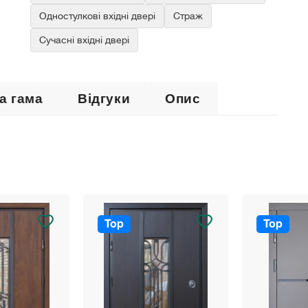
Одностулкові вхідні двері
Страж
Сучасні вхідні двері
а гама
Відгуки
Опис
Top
Top