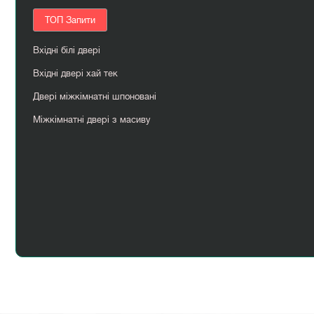
ТОП Запити
Вхідні білі двері
Вхідні двері хай тек
Двері міжкімнатні шпоновані
Міжкімнатні двері з масиву
Міжкімнатні двері нестандартних розмірів
Woodhouse