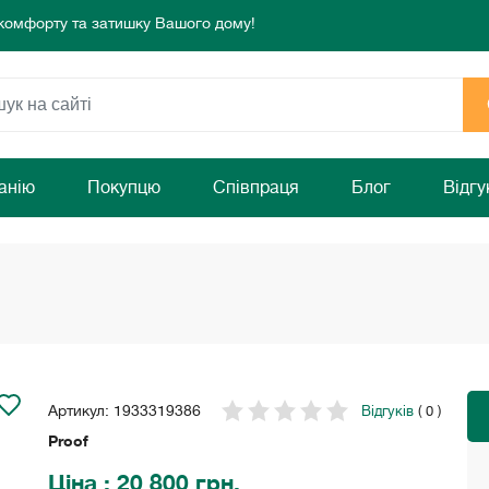
раз!
режа!
 комфорту та затишку Вашого дому!
раз!
анію
Покупцю
Співпраця
Блог
Відгу
Артикул: 1933319386
Відгуків
( 0 )
Proof
Ціна
: 20 800 грн.