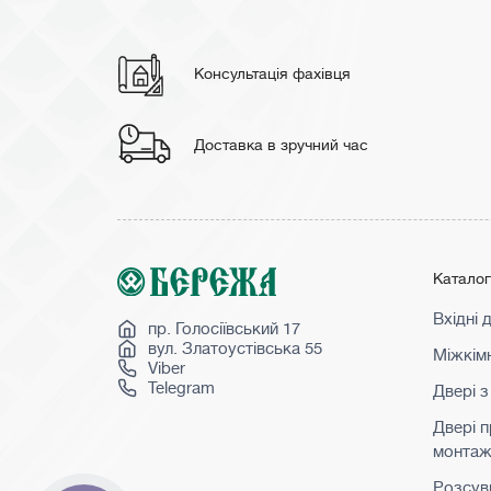
Консультація фахівця
Доставка в зручний час
Катало
Вхідні 
пр. Голосіївський 17
вул. Златоустівська 55
Міжкімн
Viber
Telegram
Двері з
Двері 
монта
Розсувн