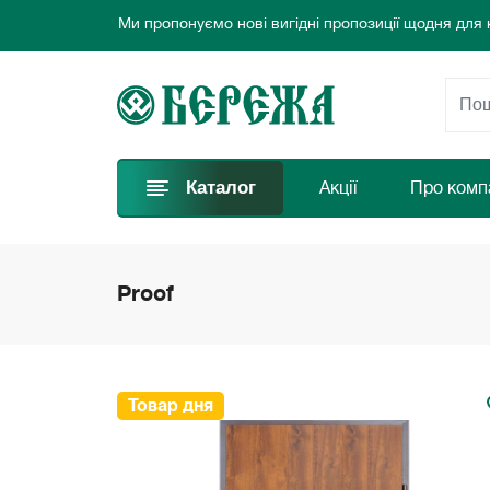
Обирайте найкращі двері та замовляйте просто за
Ласкаво просимо до інтернет-магазину дверей Бе
Ми пропонуємо нові вигідні пропозиції щодня для
Обирайте найкращі двері та замовляйте просто за
Каталог
Акції
Про комп
Proof
Товар дня