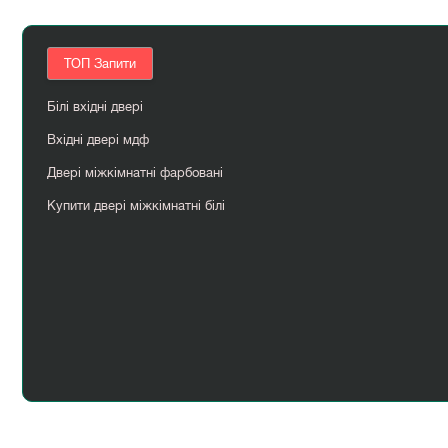
ТОП Запити
Білі вхідні двері
Вхідні двері мдф
Двері міжкімнатні фарбовані
Купити двері міжкімнатні білі
Розсувні алюмінієві двері
Сучасні двері вхідні