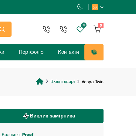
UK
0
0
ки
Портфоліо
Контакти
Вхідні двері
Vespa Twin
Виклик замірника
Колекція:
Proof