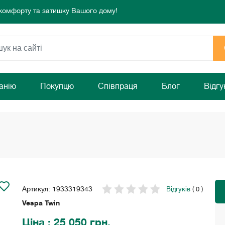
раз!
режа!
 комфорту та затишку Вашого дому!
раз!
анію
Покупцю
Співпраця
Блог
Відгу
Артикул: 1933319343
Відгуків
( 0 )
Vespa Twin
Ціна
: 25 050 грн.