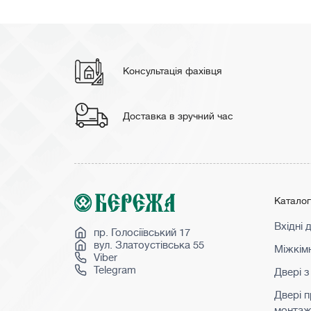
Консультація фахівця
Доставка в зручний час
Катало
Вхідні 
пр. Голосіївський 17
вул. Златоустівська 55
Міжкімн
Viber
Telegram
Двері з
Двері 
монта