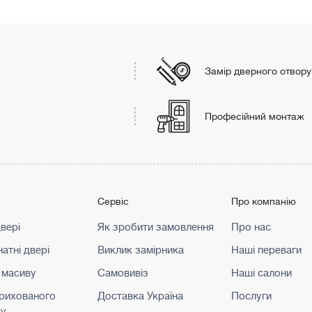
Замір дверного отвору
Професійний монтаж
г
Сервіс
Про компанію
двері
Як зробити замовлення
Про нас
атні двері
Виклик замірника
Наші переваги
 масиву
Самовивіз
Наші салони
прихованого
Доставка Україна
Послуги
жу