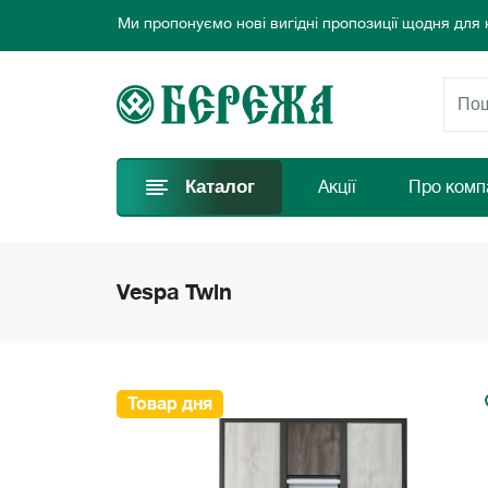
Обирайте найкращі двері та замовляйте просто за
Ласкаво просимо до інтернет-магазину дверей Бе
Ми пропонуємо нові вигідні пропозиції щодня для
Обирайте найкращі двері та замовляйте просто за
Каталог
Акції
Про комп
Vespa Twin
Товар дня