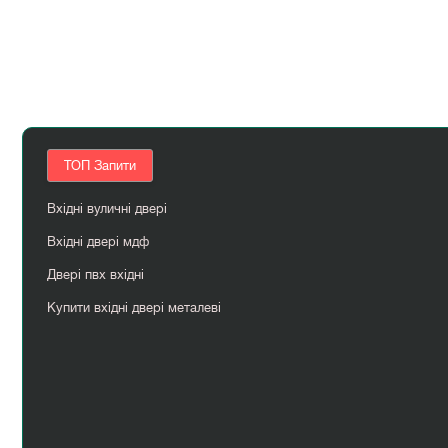
ТОП Запити
Вхідні вуличні двері
Вхідні двері мдф
Двері пвх вхідні
Купити вхідні двері металеві
Масив дерева
Wakewood двері