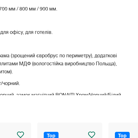
700 мм / 800 мм / 900 мм.
для офісу, для готелів.
ама (зрощений євробрус по периметру), додаткові
плитами МДФ (вологостійка виробництво Польща),
итом).
/чорний.
орний, замок магнітний BONAITI Хром/Чорний/Білий.
а, сірий, сірий світлий (без додаткової оплати).
ль та механізму замка.
Top
Top
неджера в зв'язку із можливою зміною курсу валют!