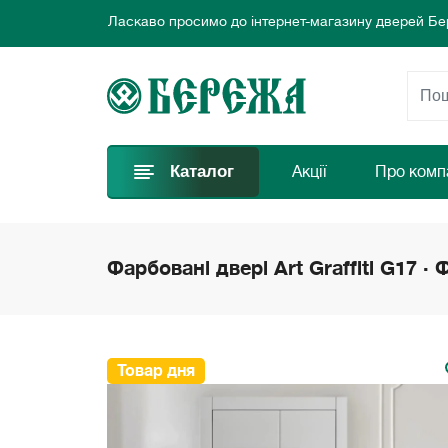
Ласкаво просимо до інтернет-магазину дверей Бе
Ми пропонуємо нові вигідні пропозиції щодня для
Обирайте найкращі двері та замовляйте просто за
Ласкаво просимо до інтернет-магазину дверей Бе
Ми пропонуємо нові вигідні пропозиції щодня для
Обирайте найкращі двері та замовляйте просто за
Каталог
Акції
Про комп
Фарбовані двері Art Graffiti G17 ·
Товар дня