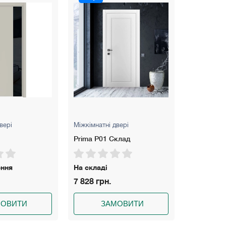
вері
Міжкімнатні двері
Міжкімнатні
Prima P01 Склад
Prima P02
ення
На складі
На складі
7 828 грн.
7 828 грн
МОВИТИ
ЗАМОВИТИ
З