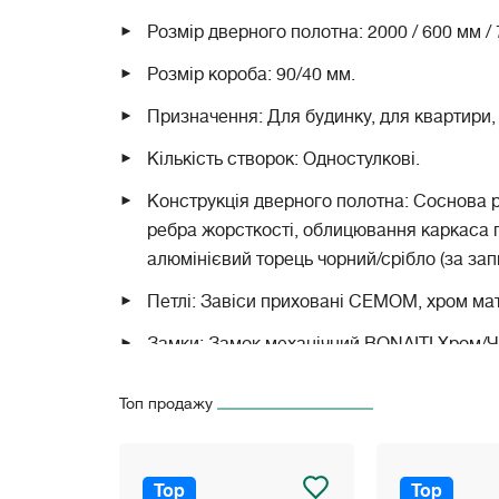
Розмір дверного полотна: 2000 / 600 мм / 
Розмір короба: 90/40 мм.
Призначення: Для будинку, для квартири, 
Кількість створок: Одностулкові.
Конструкція дверного полотна: Соснова р
ребра жорсткості, облицювання каркаса 
алюмінієвий торець чорний/срібло (за зап
Петлі: Завіси приховані СЕМОМ, хром мат
Замки: Замок механічний BONAITI Хром/Ч
Колір: Білий, білий сніжний, слонова кістк
Топ продажу
В ціну полотна не включена вартість пете
Top
Top
* Будь ласка, зʼясуте точну вартість дверей у ме