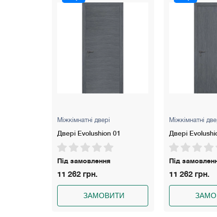
Міжкімнатні двері
Міжкімнатні две
-04 Dooris
Двері Evolushion 01
Двері Evolushi
на зимня
Під замовлення
Під замовлен
11 262 грн.
11 262 грн.
5 грн.
ЗАМОВИТИ
ЗАМО
ИТИ