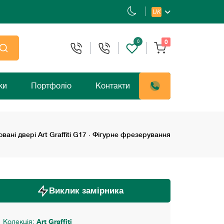
UK
0
0
ки
Портфоліо
Контакти
вані двері Art Graffiti G17 · Фігурне фрезерування
Виклик замірника
Колекція:
Art Graffiti