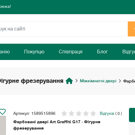
режа!
 комфорту та затишку Вашого дому!
раз!
режа!
 комфорту та затишку Вашого дому!
раз!
анію
Покупцю
Співпраця
Блог
Відгу
 Фігурне фрезерування
Міжкімнатні двері
Фарбо
Артикул: 1589515896
Відгуків
( 0 )
Фарбовані двері Art Graffiti G17 · Фігурне
фрезерування