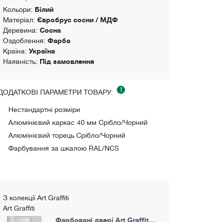
Кольори:
Білий
Матеріал:
Євробрус сосни / МДФ
Деревина:
Сосна
Оздоблення:
Фарба
Країна:
Україна
Наявність:
Під замовлення
!
ДОДАТКОВІ ПАРАМЕТРИ ТОВАРУ:
Нестандартні розміри
Алюмінієвий каркас 40 мм Срібло/Чорний
Алюмінієвий торець Срібло/Чорний
Фарбування за шкалою RAL/NCS
З колекції Art Graffiti
Art Graffiti
Фарбовані двері Art Graffiti