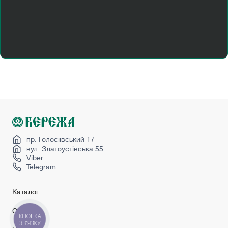
Купити металеві вхідні двері
Купити міжкімнатні двері київ
Міжкімнатні двері білі
Міжкімнатні двері венге
Міжкімнатні двері чорні
Перегородка в кімнату
Розсувні двері алюмінієві
Сірі двері міжкімнатні
Secret doors
пр. Голосіївський 17
вул. Златоустівська 55
Viber
Telegram
Каталог
Сервіс
КНОПКА
ЗВ'ЯЗКУ