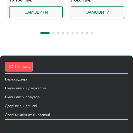
ЗАМОВИТИ
ЗАМОВИТИ
ТОП Запити
Бережа двері
Вхідні двері з дзеркалом
Вхідні двері полуторні
Двері вхідні дешеві
Двері міжкімнатні класичні
Дерев яні міжкімнатні двері з масиву
Купити двері вуличні