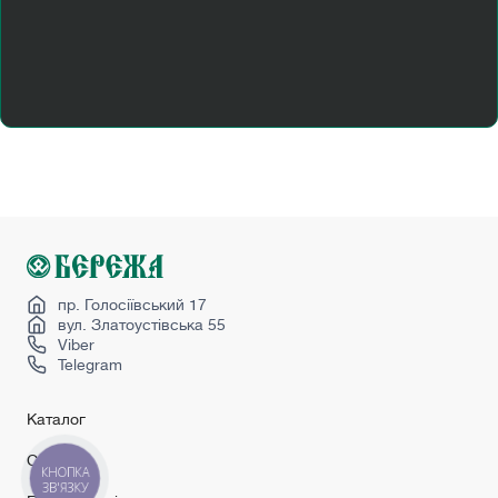
Купити двері міжкімнатні київ
Купити двері прихованого монтажу
Купити металеві вхідні двері
Міжкімнатні двері сірі
Міжкімнатні двері чорні
Міжкімнатні двері шпоновані
Перегородка в кімнату
Перегородка лофт
Сучасні міжкімнатні двері
пр. Голосіївський 17
вул. Златоустівська 55
Viber
Telegram
Каталог
Сервіс
КНОПКА
ЗВ'ЯЗКУ