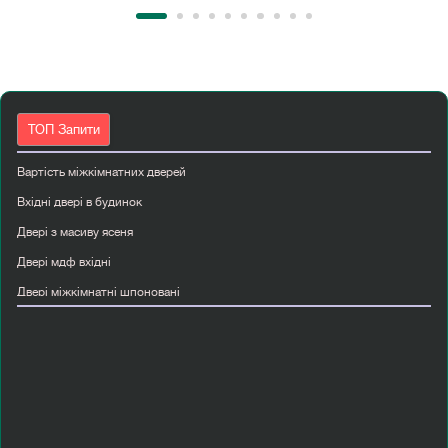
ТОП Запити
Вартість міжкімнатних дверей
Вхідні двері в будинок
Двері з масиву ясеня
Двері мдф вхідні
Двері міжкімнатні шпоновані
Двері папа карло київ
Двері прихованого монтажу київ
Купити білі міжкімнатні двері
Купити міжкімнатні двері мдф
Масив дерева