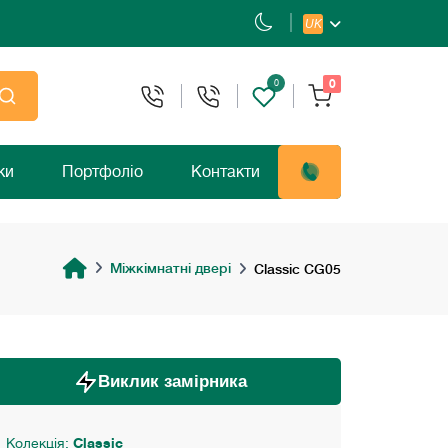
UK
0
0
ки
Портфоліо
Контакти
Міжкімнатні двері
Classic CG05
Виклик замірника
Колекція:
Classic