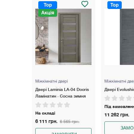
Top
Top
рі
Міжкімнатні двері
Міжкімнатні д
LA-04 Dooris
Двері Evolushion 01
Двері Evolus
осна зимня
Під замовлення
Під замовл
11 262 грн.
11 262 грн.
565 грн.
ЗАМОВИТИ
ЗА