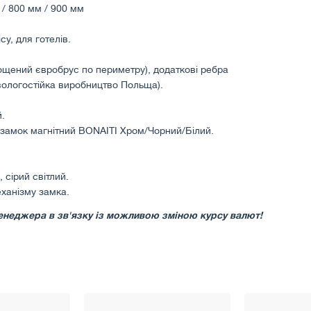
 / 800 мм / 900 мм
у, для готелів.
ощений євробрус по периметру), додаткові ребра
ологостійка виробництво Польща).
.
 замок магнітний BONAITI Хром/Чорний/Білий.
, сірий світлий.
еханізму замка.
у менеджера в зв'язку із можливою зміною курсу валют!