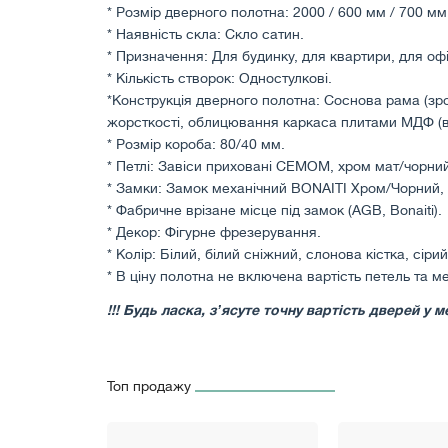
* Розмір дверного полотна: 2000 / 600 мм / 700 мм
* Наявність скла: Скло сатин.
* Призначення: Для будинку, для квартири, для офіс
* Кількість створок: Одностулкові.
*Конструкція дверного полотна: Соснова рама (зр
жорсткості, облицювання каркаса плитами МДФ (в
* Розмір короба: 80/40 мм.
* Петлі: Завіси приховані СЕМОМ, хром мат/чорний
* Замки: Замок механічний BONAITI Хром/Чорний,
* Фабричне врізане місце під замок (AGB, Bonaiti).
* Декор: Фігурне фрезерування.
* Колір: Білий, білий сніжний, слонова кістка, сірий
* В ціну полотна не включена вартість петель та м
!!! Будь ласка, зʼясуте точну вартість дверей 
Топ продажу