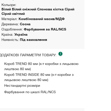
Кольори:
Білий Білий сніжний Слонова кістка Сірий
Сірий світлий
Матеріал:
Комбінований масив/МДФ
Деревина:
Сосна
Оздоблення:
Фарбування за RAL/NCS
Країна:
Україна
Наявність:
Під замовлення
!
ДОДАТКОВІ ПАРАМЕТРИ ТОВАРУ:
Короб TREND 80 мм (к-т коробки з лицьовою
лиштвою 80 мм)
Короб TREND INSIDE 80 мм (к-т коробки з
лицьовою лиштвою 80 мм)
Нестандартні розміри
Фарбування по шкалі RAL/NCS