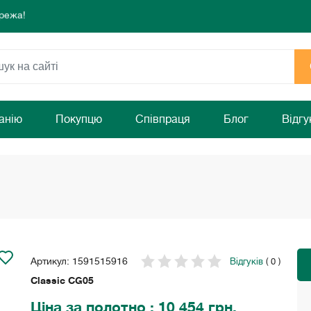
режа!
 комфорту та затишку Вашого дому!
раз!
режа!
 комфорту та затишку Вашого дому!
раз!
анію
Покупцю
Співпраця
Блог
Відгу
Артикул: 1591515916
Відгуків
( 0 )
Classic CG05
Ціна
за полотно
: 10 454 грн.