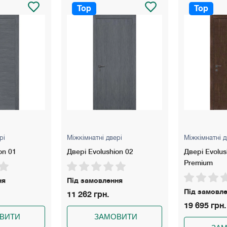
Top
Top
вері
Міжкімнатні двері
Міжкімнатні
hion 02
Двері Evolushion 02 Alum
Unica 01
Premium
ення
Під замов
Під замовлення
15 150 гр
19 695 грн.
МОВИТИ
З