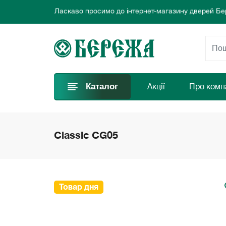
Ласкаво просимо до інтернет-магазину дверей Бе
Ми пропонуємо нові вигідні пропозиції щодня для
Обирайте найкращі двері та замовляйте просто за
Ласкаво просимо до інтернет-магазину дверей Бе
Ми пропонуємо нові вигідні пропозиції щодня для
Обирайте найкращі двері та замовляйте просто за
Каталог
Акції
Про комп
Classic CG05
Товар дня