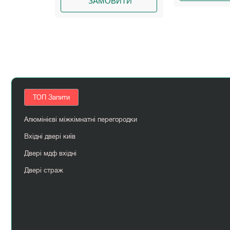
ВИТИ
ТОП Запити
Алюмінієві міжкімнатні перегородки
Вхідні двері київ
Двері мдф вхідні
Двері страж
Купити сучасні міжкімнатні двері
Сірі двері міжкімнатні