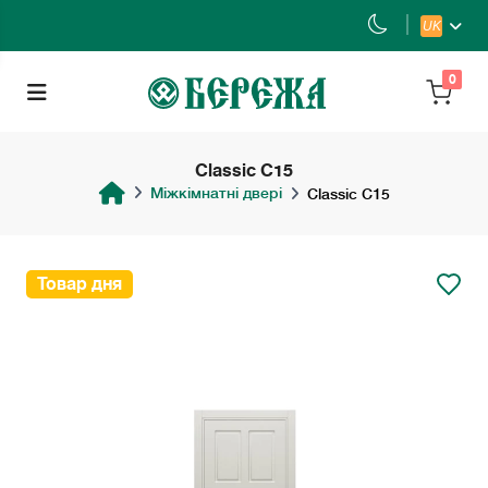
UK
0
Classic С15
Міжкімнатні двері
Classic С15
Товар дня