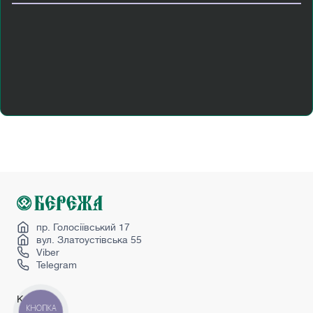
Двері міжкімнатні зі склом
Двері міжкімнатні з коробкою
Двері міжкімнатні світлі
Двері міжкімнатні чорні
Двері abwehr
Купити вхідні двері з ковкою
Купити двері міжкімнатні білі
Купити металеві вхідні двері
Купити перегородку
Міжкімнатні двері україна
Hpl панель двері
пр. Голосіївський 17
вул. Златоустівська 55
Viber
Telegram
Каталог
КНОПКА