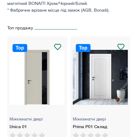
магнітний BONAITI Хром/Чорний/Білий.
* Фабричне врізане місце під замок (AGB, Bonaiti).
* Декор: Фігурне фрезерування.
* Колір: Білий, білий сніжний, слонова кістка, сірий, сірий
Топ продажу
світлий.
* В ціну полотна не включена вартість петель та механізму
замка.
Top
Top
!!! Будь ласка, зʼясуте точну вартість дверей у
менеджера в зв'язку із можливою зміною курсу валют!
Міжкімнатні двері
Міжкімнатні двері
Unica 01
Prima P01 Склад