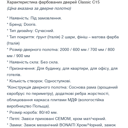
Характеристика фарбованих дверей Classic С15
(Ціна вказана за дверне полотно)
* Наявність: Під замовлення.
* Бренд: Dooris.
* Тип дизайну: Сучасний.
* Тип покриття: ґрунт (Італія) 2 шари, фініш – матова фарба
(Італія)
* Розмір дверного полотна: 2000 / 600 мм / 700 мм / 800
мм / 900 мм
* Наявність скла: Без скла.
* Призначення: Для будинку, для квартири, для офісу, для
готелів.
* Кількість створок: Одностулкові.
*Конструкція дверного полотна: Соснова рама (зрощений
євробрус по периметру), додаткові ребра жорсткості,
облицювання каркаса плитами МДФ (вологостійка
виробництво Польща).
* Розмір короба: 80/40 мм.
* Петлі: Завіси приховані СЕМОМ, хром мат/чорний.
* Замки: Замок механічний BONAITI Хром/Чорний, замок