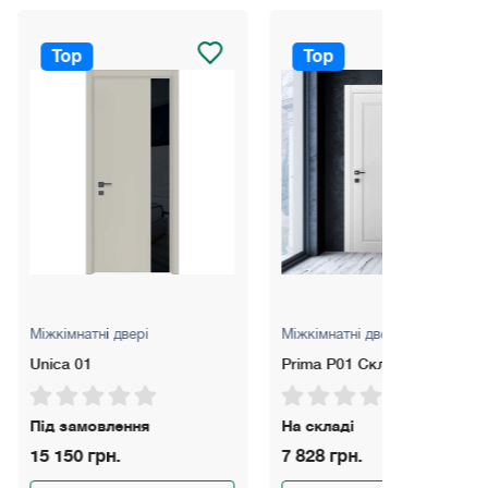
Top
Top
вері
Міжкімнатні двері
Міжкімнатні
Prima P01 Склад
Prima P02
ення
На складі
На складі
7 828 грн.
7 828 грн