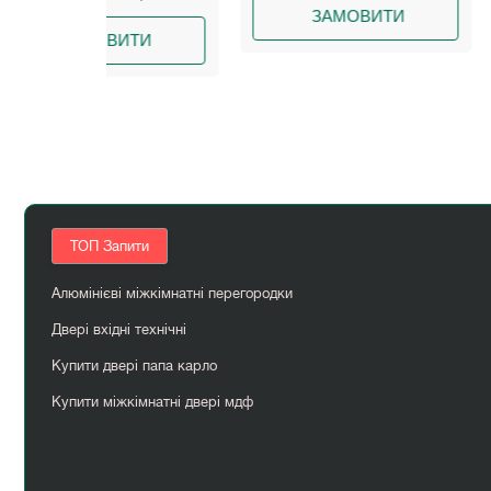
ЗАМОВИТИ
ЗАМО
ИТИ
ТОП Запити
Алюмінієві міжкімнатні перегородки
Двері вхідні технічні
Купити двері папа карло
Купити міжкімнатні двері мдф
Міжкімнатні двері україна
Сірі двері міжкімнатні