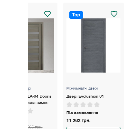
Top
Top
Міжкімнатні двері
Міжкімнатні две
-04 Dooris
Двері Evolushion 01
Двері Evolushi
на зимня
Під замовлення
Під замовлен
11 262 грн.
11 262 грн.
5 грн.