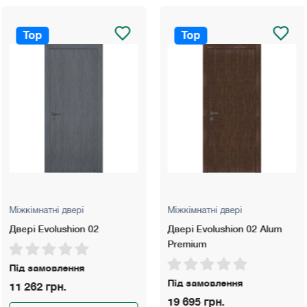
Top
Top
рі
Міжкімнатні двері
Міжкімнатні д
on 02
Двері Evolushion 02 Alum
Unica 01
Premium
ня
Під замовл
Під замовлення
15 150 грн.
19 695 грн.