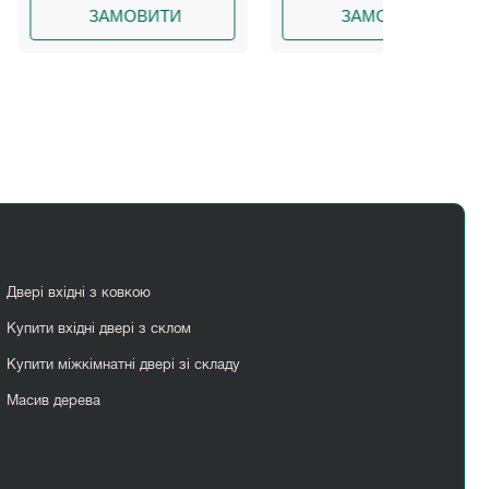
МОВИТИ
ЗАМОВИТИ
З
Двері вхідні з ковкою
Купити вхідні двері з склом
Купити міжкімнатні двері зі складу
Масив дерева
Нестандартні міжкімнатні двері