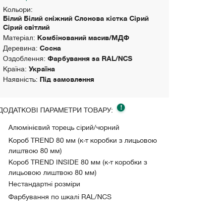
Кольори:
Білий Білий сніжний Слонова кістка Сірий
Сірий світлий
Матеріал:
Комбінований масив/МДФ
Деревина:
Сосна
Оздоблення:
Фарбування за RAL/NCS
Країна:
Україна
Наявність:
Під замовлення
!
ДОДАТКОВІ ПАРАМЕТРИ ТОВАРУ:
Алюмінієвий торець сірий/чорний
Короб TREND 80 мм (к-т коробки з лицьовою
лиштвою 80 мм)
Короб TREND INSIDE 80 мм (к-т коробки з
лицьовою лиштвою 80 мм)
Нестандартні розміри
Фарбування по шкалі RAL/NCS