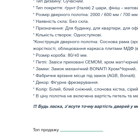
* Тип дизайну: Сучасний.
* Тип покриття: ґрунт (Італія) 2 шари, фініш – матов
* Розмір дверного полотна: 2000 / 600 мм / 700 мм
* Наявність скла: Без скла.
* Призначення: Для будинку, для квартири, для офіс
* Кількість створок: Одностулкові.
*Конструкція дверного полотна: Соснова рама (зр
жорсткості, облицювання каркаса плитами МДФ (в
* Розмір короба: 80/40 мм.
* Петлі: Завіси приховані СЕМОМ, хром мат/чорний
* Замки: Замок механічний BONAITI Хром/Чорний,
* Фабричне врізане місце під замок (AGB, Bonaiti).
* Декор: Фігурне фрезерування.
* Колір: Білий, білий сніжний, слонова кістка, сірий
* В ціну полотна не включена вартість петель та м
!!! Будь ласка, зʼясуте точну вартість дверей 
Топ продажу