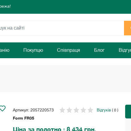
режа!
 комфорту та затишку Вашого дому!
раз!
режа!
 комфорту та затишку Вашого дому!
раз!
анію
Покупцю
Співпраця
Блог
Відгу
Артикул: 2057220573
Відгуків
( 0 )
Form FR05
Ціна
за полотно
: 8 434 грн.