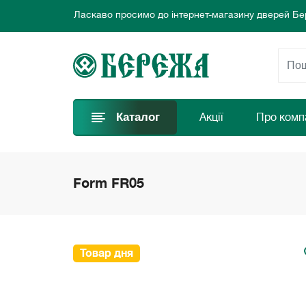
Ласкаво просимо до інтернет-магазину дверей Бе
Ми пропонуємо нові вигідні пропозиції щодня для
Обирайте найкращі двері та замовляйте просто за
Ласкаво просимо до інтернет-магазину дверей Бе
Ми пропонуємо нові вигідні пропозиції щодня для
Обирайте найкращі двері та замовляйте просто за
Каталог
Акції
Про комп
Form FR05
Товар дня