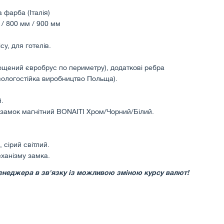
а фарба (Італія)
 / 800 мм / 900 мм
у, для готелів.
ощений євробрус по периметру), додаткові ребра
ологостійка виробництво Польща).
.
 замок магнітний BONAITI Хром/Чорний/Білий.
, сірий світлий.
еханізму замка.
у менеджера в зв'язку із можливою зміною курсу валют!