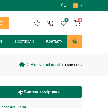
UK
0
0
ки
Портфоліо
Контакти
Міжкімнатні двері
Form FR05
Виклик замірника
Колекція:
Form