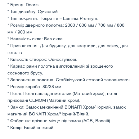
* Бренд: Dooris.
* Тип дизайну: Сучасний.
* Тип покриття: Покриття – Laminia Premiym.
* Розмір дверного полотна: 2000 / 600 мм / 700 мм / 800
мм / 900 мм
* Наявність скла: Без скла.
* Призначення: Для будинку, для квартири, для офісу, для
готелів.
* Кількість створок: Одностулкові.
* Каркас рами полотна виготовлений зі зрощеного
соснового брусу.
* Заповнення полотна: Стабілізуючий сотовий заповнювач.
* Розмір короба: 80/38 мм.
* Петлі: Петлі накладні метелик (Матовий хром), петлі
приховані СЕМОМ (Матовий хром).
* Замки: Замок механічний BONAITI Хром/Чорний, замок
магнітний BONAITI Хром/Чорний/Білий.
* Фабричне врізане місце під замок (AGB, Bonaiti).
* Колір: Білий сніжний.
* В ціну полотна не включена вартість петель та механізму