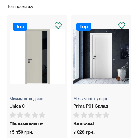
замка.
Топ продажу
!!! Будь ласка, зʼясуте точну вартість дверей у
менеджера в зв'язку із можливою зміною курсу валют!
Top
Top
Міжкімнатні двері
Міжкімнатні двері
Unica 01
Prima P01 Склад
Під замовлення
На складі
15 150 грн.
7 828 грн.