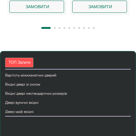
ЗАМОВИТИ
ЗАМОВИТИ
ТОП Запити
Вартість міжкімнатних дверей
Вхідні двері зі склом
Вхідні двері нестандартних розмірів
Двері вуличні вхідні
Двері мдф вхідні
Двері міжкімнатні двостулкові
Двері міжкімнатні з масиву