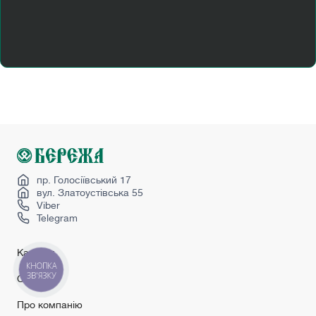
Купити перегородку
Масив дерева
Міжкімнатні двері мдф
Міжкімнатні двері шпоновані
Міжкімнатні скляні двері
Розсувні двері алюмінієві
Сірі вхідні двері
Сірі двері міжкімнатні
Sliding doors
пр. Голосіївський 17
вул. Златоустівська 55
Viber
Telegram
Каталог
КНОПКА
ЗВ'ЯЗКУ
Сервіс
Про компанію