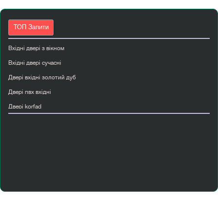
ТОП Запити
Вхідні двері з вікном
Вхідні двері сучасні
Двері вхідні золотий дуб
Двері пвх вхідні
Двері korfad
Купити вхідні двері київ
Купити двері вуличні
Купити двері прихованого монтажу
Купити двері розсувні
Купити дешеві вхідні двері
Лофт перегородка
Міжкімнатні двері від виробника ціна