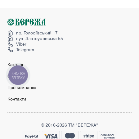
Міжкімнатні двері з коробкою
Міжкімнатні двері колір горіх
Пан ясень
Світлі міжкімнатні двері
пр. Голосіївський 17
вул. Златоустівська 55
Viber
Telegram
Каталог
КНОПКА
Сервіс
ЗВ'ЯЗКУ
Про компанію
Контакти
© 2010-2026 ТМ "БЕРЕЖА"