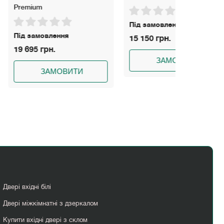
Під замовлення
На складі
ення
15 150 грн.
7 828 грн
ЗАМОВИТИ
З
МОВИТИ
Двері вхідні білі
Двері міжкімнатні з дзеркалом
Купити вхідні двері з склом