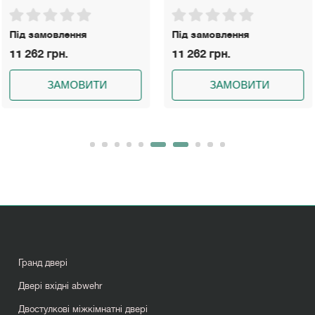
Premium
ня
Під замовлення
Під замовл
11 262 грн.
19 695 грн.
ВИТИ
ЗАМОВИТИ
ЗА
Гранд двері
Двері вхідні abwehr
Двостулкові міжкімнатні двері