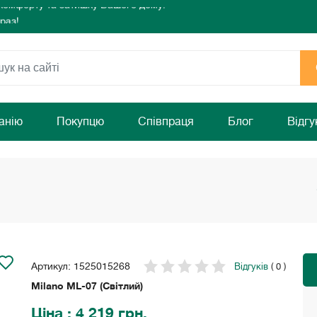
раз!
режа!
 комфорту та затишку Вашого дому!
раз!
анію
Покупцю
Співпраця
Блог
Відгу
Артикул: 1525015268
Відгуків
( 0 )
Milano ML-07 (Світлий)
Ціна
: 4 219 грн.