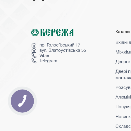
Катало
Вхідні 
пр. Голосіївський 17
вул. Златоустівська 55
Міжкімн
Viber
Telegram
Двері з
Двері 
монта
Розсувн
Алюмін
Популя
Новинк
Складс