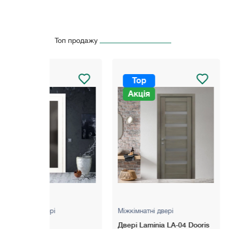
Топ продажу
Top
Top
Акція
Міжкімнатні двері
Міжкімнатні две
Двері Laminia LA-04 Dooris
Двері Evolushi