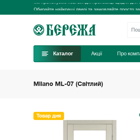
Обирайте найкращі двері та замовляйте просто за
Ласкаво просимо до інтернет-магазину дверей Бе
Ми пропонуємо нові вигідні пропозиції щодня для
Обирайте найкращі двері та замовляйте просто за
Каталог
Акції
Про комп
Milano ML-07 (Світлий)
Товар дня