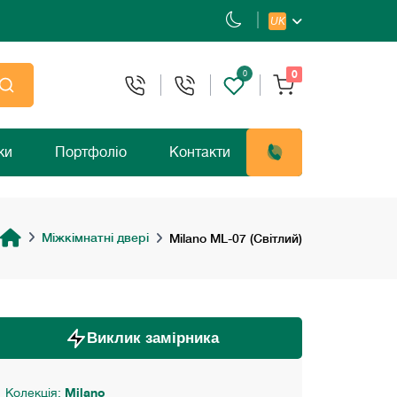
UK
0
0
ки
Портфоліо
Контакти
Міжкімнатні двері
Milano ML-07 (Світлий)
Виклик замірника
Колекція:
Milano