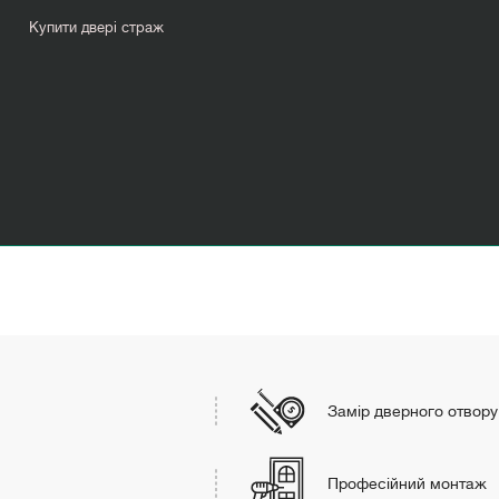
Купити двері страж
Міжкімнатні двері нестандартних розмірів
Замір дверного отвору
Професійний монтаж