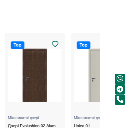
Top
Top
вері
Міжкімнатні двері
Міжкімнатні
hion 02 Alum
Unica 01
Prima P01