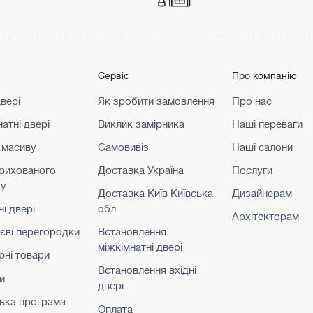
г
Сервіс
Про компанію
двері
Як зробити замовлення
Про нас
атні двері
Виклик замірника
Наші переваги
 масиву
Самовивіз
Наші салони
прихованого
Доставка Україна
Послуги
жу
Доставка Київ Київська
Дизайнерам
і двері
обл
Архітекторам
ієві перегородки
Встановлення
міжкімнатні двері
рні товари
Встановлення вхідні
и
двері
ька програма
Оплата