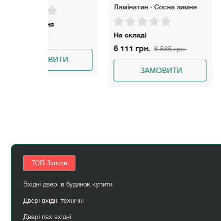
Ламінатин · Сосна зимня
Під замовлен
На складі
11 262 грн.
6 111 грн.
6 565 грн.
ИТИ
ЗАМО
ЗАМОВИТИ
ТОП Запити
Вхідні двері в будинок купити
Двері вхідні технічні
Двері пвх вхідні