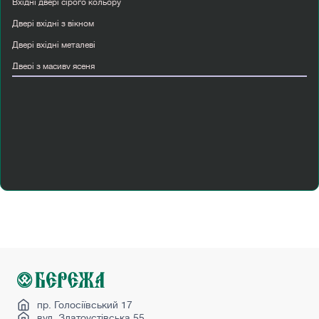
Вхідні двері сірого кольору
Двері вхідні з вікном
Двері вхідні металеві
Двері з масиву ясеня
Двері міжкімнатні горіх
Двері пвх вхідні
Купити двері міжкімнатні білі
Купити двері страж
Лофт перегородка
Міжкімнатні двері інтернет магазин
Міжкімнатні двері лофт
Міжкімнатні скляні двері
Нестандартні міжкімнатні двері
Сірі міжкімнатні двері
Wakewood двері
пр. Голосіївський 17
вул. Златоустівська 55