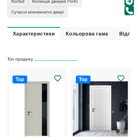
Korfad
Колекція дверей Porto
Сучасні міжкімнатні двері
Характеристики
Кольорова гама
Відгук
Топ продажу
Top
Top