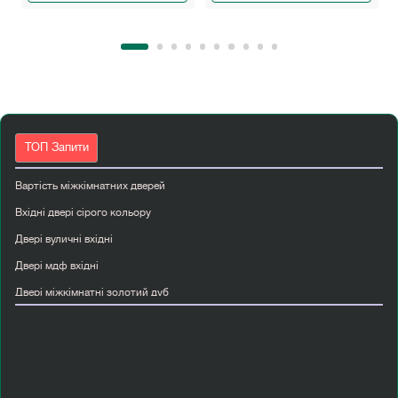
ТОП Запити
Вартість міжкімнатних дверей
Вхідні двері сірого кольору
Двері вуличні вхідні
Двері мдф вхідні
Двері міжкімнатні золотий дуб
Двері міжкімнатні лофт
Двері міжкімнатні світлі
Двері пвх вхідні