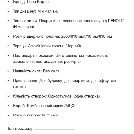
Бренд: Папа Карло.
Тип дизайну: Мінімалізм.
Тип покриття: Покриття на основі поліпропілену від RENOLIT
(Німеччина).
Розмір дверного полотна: 2000/610 мм/710 мм/810 мм
Торець: Алюмінієвий торець (Чорний)
.
Нестандартні розміри: Виготовляються (можливість
замовлення нестандартних розмірів).
Наявність скла: Без скла.
Призначення: Для будинку, для квартири, для офісу, для
готелів.
Кількість створок: Одностулкові (одна створка).
Короб: Комбінований масив/МДФ.
Розмір короба: 80/45 мм.
Петлі: Петлі метелик RDA 100*3 Eurocento (Матовий хром),
Топ продажу
петлі накладні AL143Q (Матовий хром, білий, чорний).