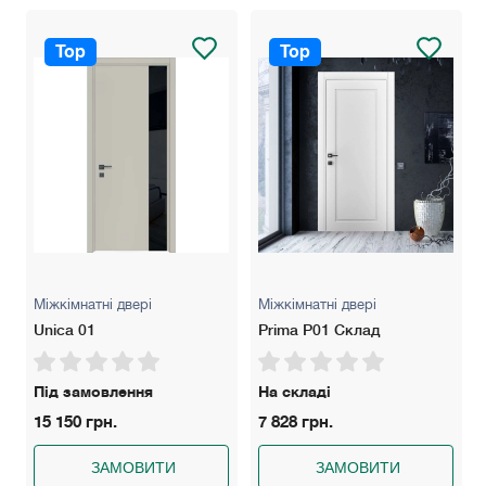
Замки: AGB Evolution (Нікель чи чорний), AGB Polaris (Нікель
чи чорний) має магнітний "язичок" для легкого закривання.
Top
Top
Розширювач: 100 мм — для стін товщиною до 160 мм, 200
мм — для стін товщиною до 260 мм.
Колір: Білий матовий, білий ясен, сірий світлий/темний, дуб
сірий/кремовий, бетон сірий.
Гарантія: 5 років
Міжкімнатні двері
Міжкімнатні двері
Unica 01
Prima P01 Склад
Під замовлення
На складі
15 150 грн.
7 828 грн.
ЗАМОВИТИ
ЗАМОВИТИ