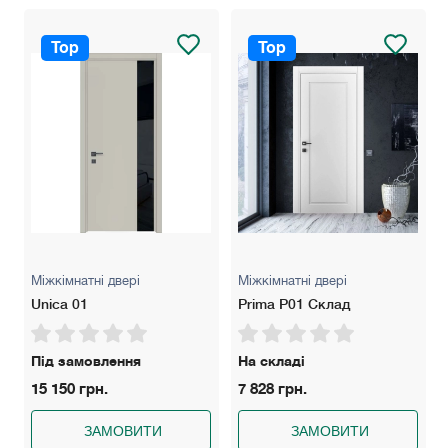
Замки: AGB Evolution (Нікель чи чорний), AGB Polaris (Нікель
чи чорний) має магнітний "язичок" для легкого закривання.
Top
Top
Розширювач: 100 мм — для стін товщиною до 160 мм, 200
мм — для стін товщиною до 260 мм.
Колір: Білий матовий, білий ясен, сірий світлий/темний, дуб
сірий/кремовий, бетон сірий.
Гарантія: 5 років
Міжкімнатні двері
Міжкімнатні двері
Unica 01
Prima P01 Склад
Під замовлення
На складі
15 150 грн.
7 828 грн.
ЗАМОВИТИ
ЗАМОВИТИ