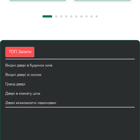
ТОП Запити
Вхідні двері в будинок київ
Вхідні двері зі склом
Гранд двері
Двері в кімнату ціна
Двері міжкімнатні ламіновані
Двері пвх вхідні
Дерев яні міжкімнатні двері з масиву
Класичні міжкімнатні двері