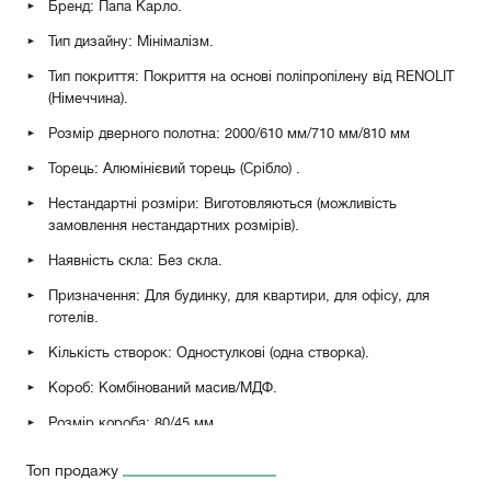
Бренд: Папа Карло.
Тип дизайну: Мінімалізм.
Тип покриття: Покриття на основі поліпропілену від RENOLIT
(Німеччина).
Розмір дверного полотна: 2000/610 мм/710 мм/810 мм
Торець: Алюмінієвий торець (Срібло)
.
Нестандартні розміри: Виготовляються (можливість
замовлення нестандартних розмірів).
Наявність скла: Без скла.
Призначення: Для будинку, для квартири, для офісу, для
готелів.
Кількість створок: Одностулкові (одна створка).
Короб: Комбінований масив/МДФ.
Розмір короба: 80/45 мм.
Петлі: Петлі метелик RDA 100*3 Eurocento (Матовий хром),
Топ продажу
петлі накладні AL143Q (Матовий хром, білий, чорний).