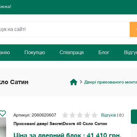
режа!
 комфорту та затишку Вашого дому!
раз!
режа!
 комфорту та затишку Вашого дому!
раз!
анію
Покупцю
Співпраця
Блог
Відгу
кло Сатин
Двері прихованого монт
Артикул: 2060620607
Відгуків
( 0 )
Приховані двері SecretDoors 40 Скло Сатин
Ціна
за дверний блок
: 41 410 грн.