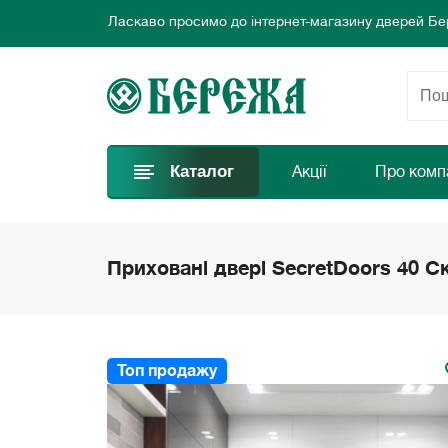
Ласкаво просимо до інтернет-магазину дверей Бе
Ми пропонуємо нові вигідні пропозиції щодня для
Обирайте найкращі двері та замовляйте просто за
Ласкаво просимо до інтернет-магазину дверей Бе
Ми пропонуємо нові вигідні пропозиції щодня для
Обирайте найкращі двері та замовляйте просто за
Каталог
Акції
Про комп
Приховані двері SecretDoors 40 С
Топ продажу