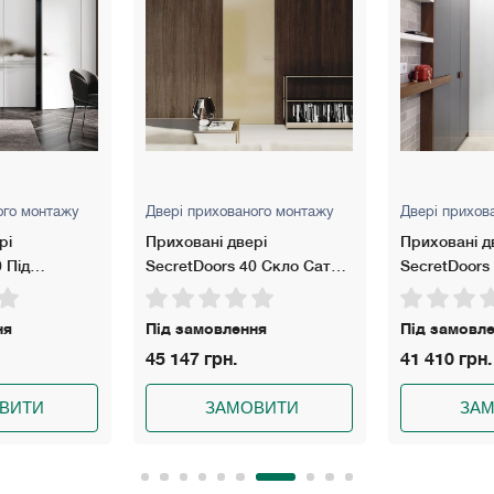
ого монтажу
Двері прихованого монтажу
Двері прихов
рі
Приховані двері
Приховані д
0 Скло Сатин
SecretDoors 40 Скло Сатин
Фарбовані Н
Щитове пол
ня
Під замовлення
Під замовл
41 410 грн.
37 269 грн.
ВИТИ
ЗАМОВИТИ
ЗА