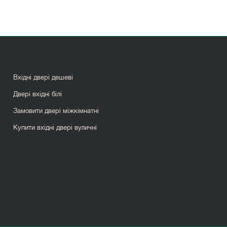
Вхідні двері дешеві
Двері вхідні білі
Замовити двері міжкімнатні
Купити вхідні двері вуличні
Міжкімнатні двері колір венге