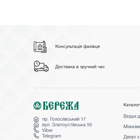
Консультація фахівця
Доставка в зручний час
Катало
Вхідні 
пр. Голосіївський 17
вул. Златоустівська 55
Міжкімн
Viber
Telegram
Двері з