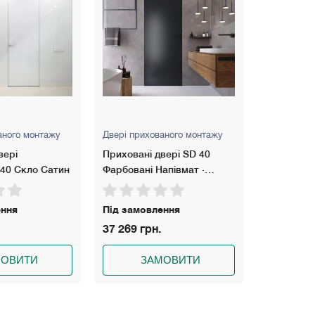
аного монтажу
Двері прихованого монтажу
Двері прих
вері SD 40
Приховані двері SD 40
Приховані
апівмат ·
Фарбовані Глянець ·
Фарбовані
отно
Алюмінієве полотно
Алюмінієв
ення
Під замовлення
Під замов
47 874 грн.
39 592 гр
МОВИТИ
ЗАМОВИТИ
З