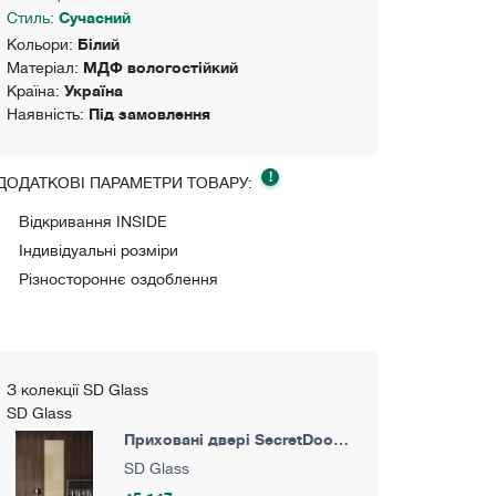
Стиль:
Сучасний
Кольори:
Білий
Матеріал:
МДФ вологостійкий
Країна:
Україна
Наявність:
Під замовлення
!
ДОДАТКОВІ ПАРАМЕТРИ ТОВАРУ:
Відкривання INSIDE
Індивідуальні розміри
Різностороннє оздоблення
З колекції SD Glass
SD Glass
Приховані двері SecretDoors
40 Скло Сатин Diamond
SD Glass