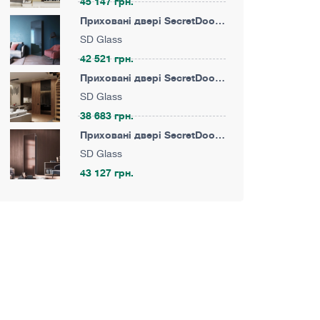
45 147 грн.
Приховані двері SecretDoors
40 Скло Diamond
SD Glass
42 521 грн.
Приховані двері SecretDoors
40 Скло фарбоване
SD Glass
38 683 грн.
Приховані двері SecretDoors
40 Дзеркало Сатин Бронза ·
SD Glass
Графіт
43 127 грн.