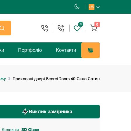
UK
0
0
ки
Портфоліо
Контакти
ажу
Приховані двері SecretDoors 40 Скло Сатин
Виклик замірника
Колекція:
SD Glass