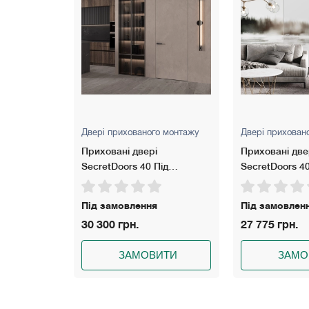
о монтажу
Двері прихованого монтажу
Двері прихован
Приховані двері
Приховані две
ід
SecretDoors 40 Під
SecretDoors 4
юмінієве
фарбування · Щитове
Diamond
полотно
Під замовлення
Під замовлен
27 775 грн.
45 147 грн.
ИТИ
ЗАМОВИТИ
ЗАМО