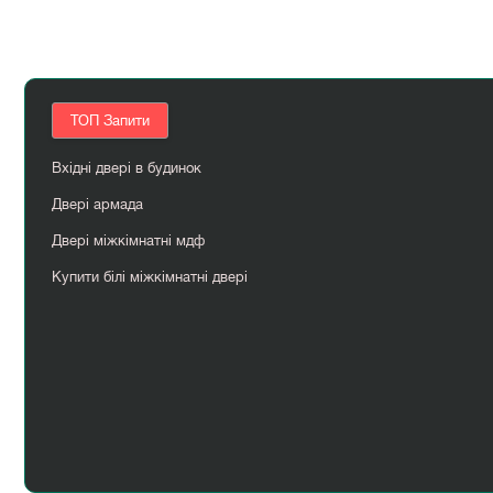
ТОП Запити
Вхідні двері в будинок
Двері армада
Двері міжкімнатні мдф
Купити білі міжкімнатні двері
Міжкімнатні двері двостулкові
Перегородка в кімнаті