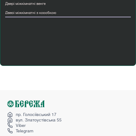
Двері міжкімнатні венге
Двері міжкімнатні з коробкою
Двері міжкімнатні україна
Двері пвх вхідні
Класичні міжкімнатні двері
Купити вхідні двері металеві
Купити двері папа карло
Міжкімнатні двері в стилі лофт
Міжкімнатні двері скляні
Пан ясень
Перегородка в кімнату
Світлі міжкімнатні двері
Чорні міжкімнатні двері
пр. Голосіївський 17
вул. Златоустівська 55
Viber
Telegram