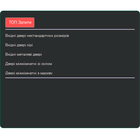
ТОП Запити
Вхідні двері нестандартних розмірів
Вхідні двері сірі
Вхідні металеві двері
Двері міжкімнатні зі склом
Двері міжкімнатні з масиву
Двері міжкімнатні київ ціни
Двері міжкімнатні світлі
Двері полуторні вхідні
Двері розсувні
Дешеві вхідні двері
Купити вхідні двері з ковкою
Купити двері вуличні