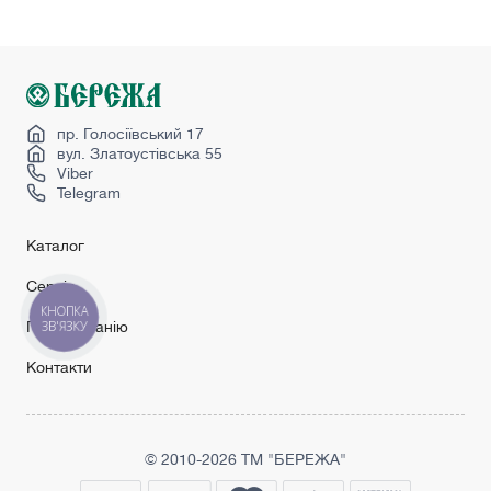
Купити двері вхідні
Купити двері міжкімнатні білі
Сучасні вхідні двері
Чорні міжкімнатні двері
пр. Голосіївський 17
вул. Златоустівська 55
Viber
Telegram
Каталог
Сервіс
КНОПКА
ЗВ'ЯЗКУ
Про компанію
Контакти
© 2010-2026 ТМ "БЕРЕЖА"