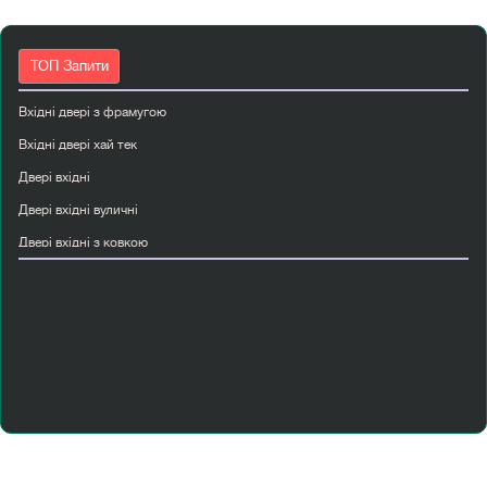
ТОП Запити
Вхідні двері з фрамугою
Вхідні двері хай тек
Двері вхідні
Двері вхідні вуличні
Двері вхідні з ковкою
Двері вхідні сірі
Двері з масиву дерева
Двері міжкімнатні двостулкові
Двері міжкімнатні ціна київ
Міжкімнатні двері світлі
Розсувні двері київ
Чорні міжкімнатні двері