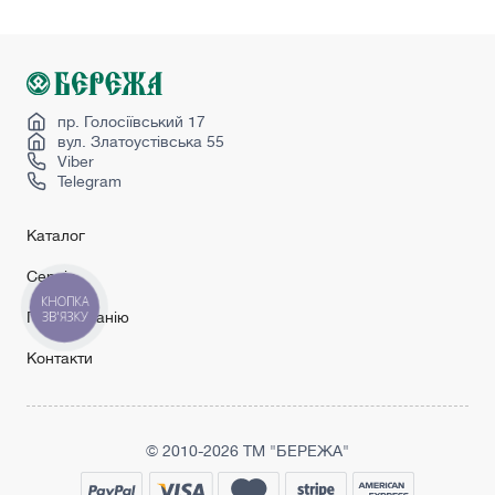
Hpl панель двері
Porta nova
Secret doors
Sliding doors
пр. Голосіївський 17
вул. Златоустівська 55
Viber
Telegram
Каталог
Сервіс
КНОПКА
Про компанію
ЗВ'ЯЗКУ
Контакти
© 2010-2026 ТМ "БЕРЕЖА"