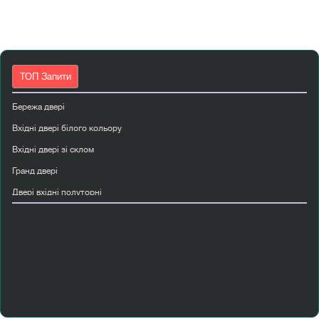
ТОП Запити
Бережа двері
Вхідні двері білого кольору
Вхідні двері зі склом
Гранд двері
Двері вхідні полуторні
Двері міжкімнатні ламіновані
Двері міжкімнатні лофт
Двері міжкімнатні мдф
Двері прихованого монтажу київ
Двері скляні міжкімнатні