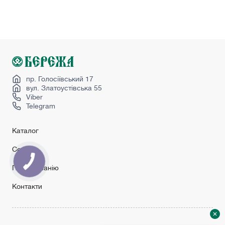
Двері страж
Купити міжкімнатні двері в україні
Міжкімнатні двері чорні
Сірі міжкімнатні двері
Сучасні двері вхідні
Dooris
пр. Голосіївський 17
вул. Златоустівська 55
Viber
Telegram
Каталог
Сервіс
Про компанію
Контакти