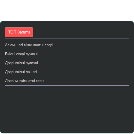
ТОП Запити
Алюмінієві міжкімнатні двері
Вхідні двері сучасні
Двері вхідні вуличні
Двері вхідні дешеві
Двері міжкімнатні горіх
Двері міжкімнатні скляні
Двері папа карло київ
Купити вхідні металеві двері
Купити двері страж
Міжкімнатні двері в стилі прованс