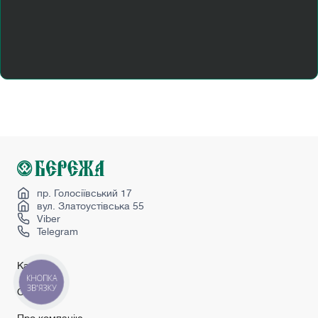
Купити двері вхідні
Купити двері розсувні
Міжкімнатні двері з коробкою
Міжкімнатні двері нестандартних розмірів
Перегородка лофт
Приховані двері
Світлі міжкімнатні двері
Сірі міжкімнатні двері
Чорні міжкімнатні двері
пр. Голосіївський 17
вул. Златоустівська 55
Viber
Telegram
Каталог
КНОПКА
ЗВ'ЯЗКУ
Сервіс