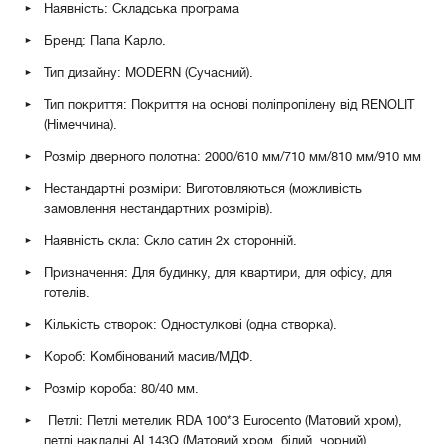
Наявність: Складська програма
Бренд: Папа Карло.
Тип дизайну: MODERN (Сучасний).
Тип покриття: Покриття на основі поліпропілену від RENOLIT
(Німеччина).
Розмір дверного полотна: 2000/610 мм/710 мм/810 мм/910 мм
Нестандартні розміри: Виготовляються (можливість
замовлення нестандартних розмірів).
Наявність скла: Скло сатин 2х сторонній.
Призначення: Для будинку, для квартири, для офісу, для
готелів.
Кількість створок: Одностулкові (одна створка).
Короб: Комбінований масив/МДФ.
Розмір короба: 80/40 мм.
Петлі: Петлі метелик RDA 100*3 Eurocento (Матовий хром),
петлі накладні AL143Q (Матовий хром, білий, чорний).