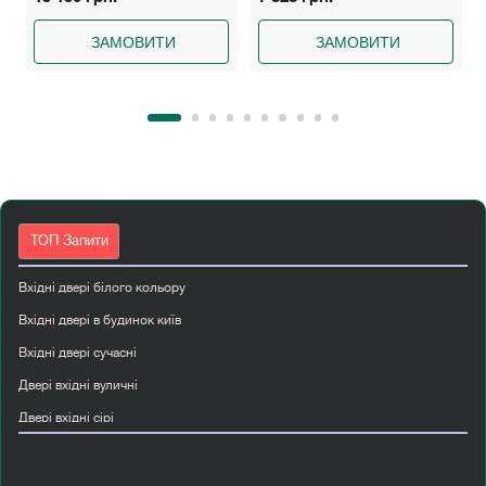
ЗАМОВИТИ
ЗАМОВИТИ
ТОП Запити
Вхідні двері білого кольору
Вхідні двері в будинок київ
Вхідні двері сучасні
Двері вхідні вуличні
Двері вхідні сірі
Двері міжкімнатні білі
Двері міжкімнатні купити київ