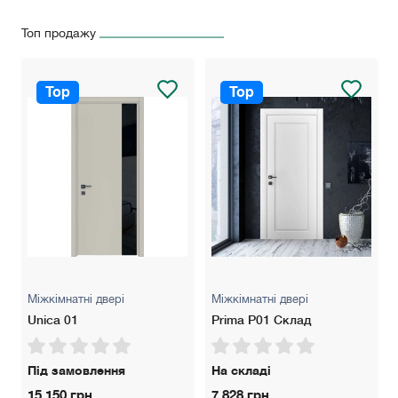
Замки: AGB Evolution (Нікель чи чорний), AGB Polaris (Нікель
Топ продажу
чи чорний) має магнітний "язичок" для легкого закривання.
Розширювач: 100 мм — для стін товщиною до 160 мм, 200
мм — для стін товщиною до 260 мм.
Top
Top
Колір: Білий матовий, білий ясен, сірий світлий/темний, дуб
сірий/кремовий.
Гарантія: 5 років
Міжкімнатні двері
Міжкімнатні двері
Unica 01
Prima P01 Склад
Під замовлення
На складі
15 150 грн.
7 828 грн.