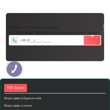
кріпиться на петлі та відкривається в одну сторону.
Така дверна конструкція забезпечує простоту
монтажу та експлуатації. Двері з однією стулкою
найчастіше застосовуються у житлових приміщеннях,
офісах, готелях чи громадських просторах.
Залиште свій номер телефону
наш менеджер передзвонить вам найближчим часом
Матеріали для одностулкових дверей
Двері одностулкового типу для міжкімнатного
використання виготовляються з різноманітних
матеріалів, що дозволяє підібрати оптимальний
варіант під ваш стиль.:
Масив дерева
— натуральний, екологічний та
довговічний матеріал.
МДФ — бюджетний варіант з високою стійкістю
ТОП Запити
до деформацій.
Вхідні двері в будинок київ
Цільне скло
— додає легкості інтер'єру, часто
Вхідні двері з склом
використовується у сучасних стилях.