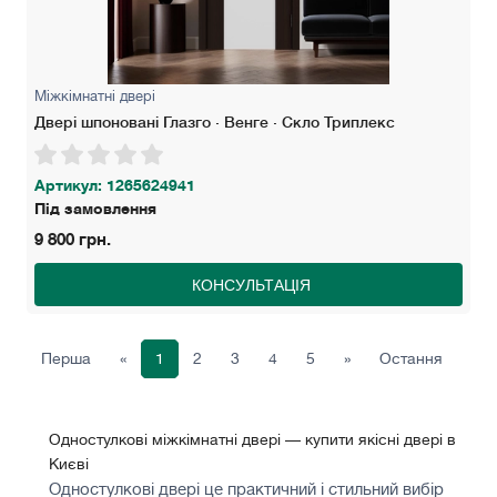
Міжкімнатні двері
Двері шпоновані Глазго · Венге · Скло Триплекс
Артикул: 1265624941
Під замовлення
9 800 грн.
КОНСУЛЬТАЦІЯ
Перша
«
1
2
3
4
5
»
Остання
Одностулкові міжкімнатні двері — купити якісні двері в
Києві
Одностулкові двері це практичний і стильний вибір