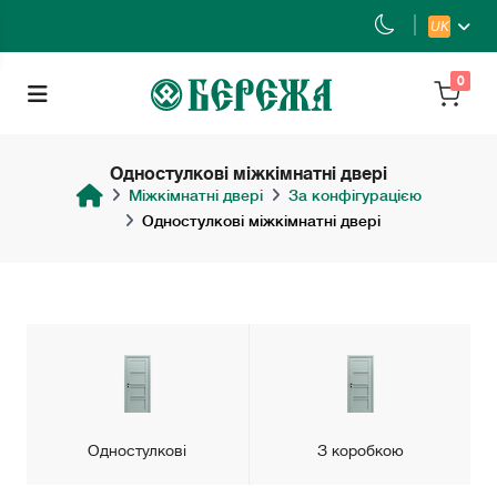
UK
0
Одностулкові міжкімнатні двері
Міжкімнатні двері
За конфігурацією
Одностулкові міжкімнатні двері
З коробкою
Розпашні