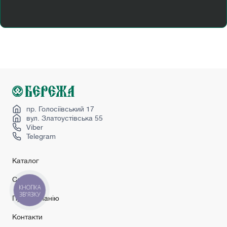
Купити двері міжкімнатні з коробкою
Лофт перегородка
Міжкімнатні ламіновані двері
Пан ясень
Перегородка в кімнату
Розсувні двері лофт
Сірі міжкімнатні двері
пр. Голосіївський 17
вул. Златоустівська 55
Viber
Telegram
Каталог
Сервіс
КНОПКА
ЗВ'ЯЗКУ
Про компанію
Контакти