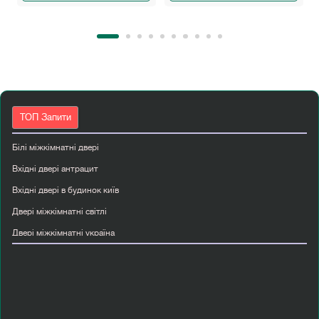
ТОП Запити
Білі міжкімнатні двері
Вхідні двері антрацит
Вхідні двері в будинок київ
Двері міжкімнатні світлі
Двері міжкімнатні україна
Двері міжкімнатні шпоновані
Двері прихованого монтажу київ
Двері скляні міжкімнатні
Купити двері вхідні