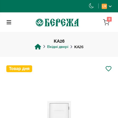
UK
0
KA26
Вхідні двері
KA26
Товар дня