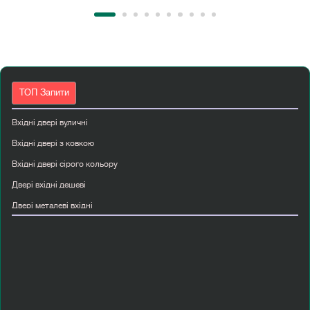
ТОП Запити
Вхідні двері вуличні
Вхідні двері з ковкою
Вхідні двері сірого кольору
Двері вхідні дешеві
Двері металеві вхідні
Двері міжкімнатні венге
Двері міжкімнатні з дзеркалом
Двері міжкімнатні сірі
Класичні міжкімнатні двері
Купити білі міжкімнатні двері