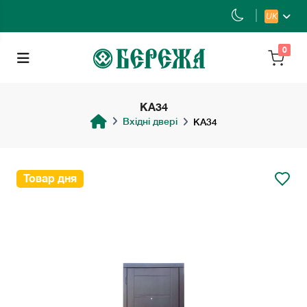
UK
0
KA34
Вхідні двері
KA34
Товар дня