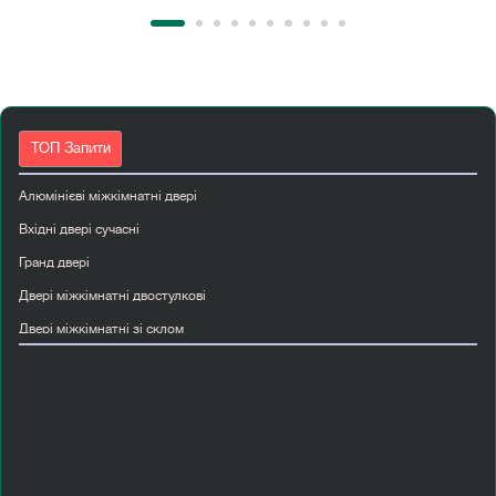
ТОП Запити
Алюмінієві міжкімнатні двері
Вхідні двері сучасні
Гранд двері
Двері міжкімнатні двостулкові
Двері міжкімнатні зі склом
Міжкімнатні двері в стилі лофт
Міжкімнатні двері з коробкою
Міжкімнатні двері інтернет магазин
Міжкімнатні двері колір горіх
Міжкімнатні двері чорні